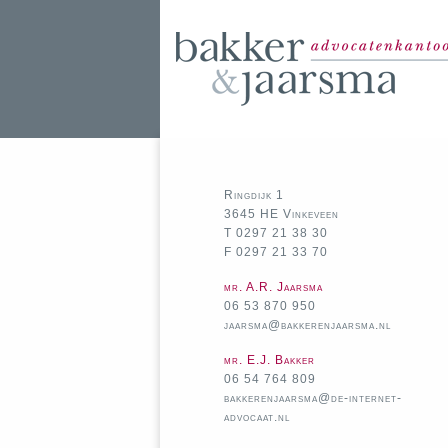
Ringdijk 1
3645 HE Vinkeveen
T 0297 21 38 30
F 0297 21 33 70
mr. A.R. Jaarsma
06 53 870 950
jaarsma@bakkerenjaarsma.nl
mr. E.J. Bakker
06 54 764 809
bakkerenjaarsma@de-internet-
advocaat.nl