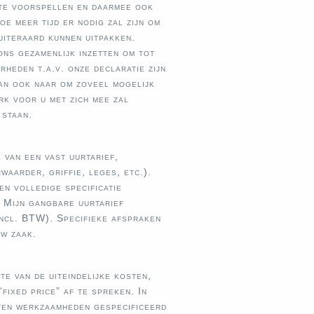
 te voorspellen en daarmee ook
oe meer tijd er nodig zal zijn om
uiteraard kunnen uitpakken.
ons gezamenlijk inzetten om tot
heden t.a.v. onze declaratie zijn
dan ook naar om zoveel mogelijk
rk voor u met zich mee zal
 staan.
 van een vast uurtarief,
aarder, griffie, leges, etc.).
en volledige specificatie
 Mijn gangbare uurtarief
ncl. BTW). Specifieke afspraken
uw zaak.
e van de uiteindelijke kosten,
fixed price” af te spreken. In
ten werkzaamheden gespecificeerd