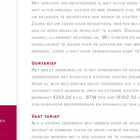
Het verloop van rechtszaken is niet altijd goed
niet altijd hoeveel kosten er mee gemoeid zijn. H
uw belangen te behartigen hoe hoger de kosten 
Zodra wij uw zaken gaan behartigen, moeten wij 
een zo goed mogelijk resultaat te komen. Onzeker
daarbij allerminst bevordelijk. Wij streven er 
duidelijkheid te geven over de kosten die ons we
brengen, zodat u niet voor verrassingen komt te
Uurtarief
Het meest gebruikelijk is het honoreren op basis
vermeerderd met eventuele externe kosten (deurw
Voor al mijn declaraties geldt overigens dat u e
ontvangt over gemaakte uren en externe kosten.
bedraagt €250,00 excl. BTW per uur (€302,50 i
zijn overigens bespreekbaar en afhankelijk van 
Vast tarief
 en
Als u vooraf zekerheid wilt hebben over de hoogt
bestaat in sommige zaken de mogelijkheid om een “
overleg worden met u dan vooraf de te verwach