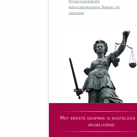
Privacyverklaring
Advocatenkantoor Bakker en
Jaarsma
Het eerste gesprek is kosteloos
vrijblijvend