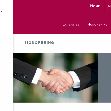
Home
m
Expertise
Honorering
Honorering